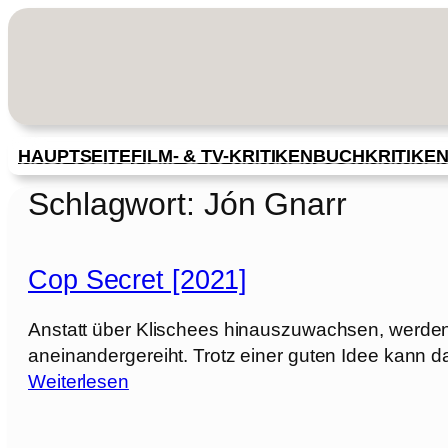
Zum
Inhalt
springen
HAUPTSEITE
FILM- & TV-KRITIKEN
BUCHKRITIKE
Schlagwort:
Jón Gnarr
Cop Secret [2021]
Anstatt über Klischees hinauszuwachsen, werden
aneinandergereiht. Trotz einer guten Idee kann 
:
Weiterlesen
C
o