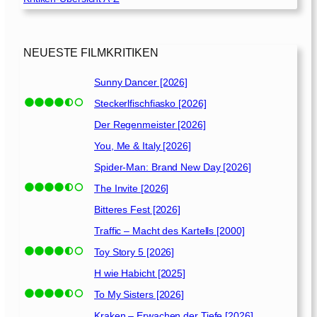
z
i
e
h
NEUESTE FILMKRITIKEN
t
d
Sunny Dancer [2026]
i
Steckerlfischfiasko [2026]
e
F
Der Regenmeister [2026]
ä
You, Me & Italy [2026]
d
Spider-Man: Brand New Day [2026]
e
n
The Invite [2026]
[
Bitteres Fest [2026]
2
Traffic – Macht des Kartells [2000]
0
0
Toy Story 5 [2026]
3
H wie Habicht [2025]
]
To My Sisters [2026]
Kraken – Erwachen der Tiefe [2026]