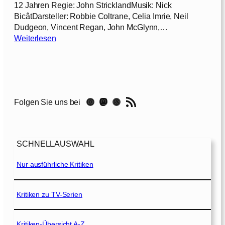
12 Jahren Regie: John StricklandMusik: Nick
BicâtDarsteller: Robbie Coltrane, Celia Imrie, Neil
Dudgeon, Vincent Regan, John McGlynn,…
:
Weiterlesen
J
a
c
k
L
RSS-Feed
Instagram
Mastodon
Threads
Folgen Sie uns bei
e
n
n
o
SCHNELLAUSWAHL
x
–
Nur ausführliche Kritiken
E
i
n
Kritiken zu TV-Serien
e
r
Kritiken-Übersicht A-Z