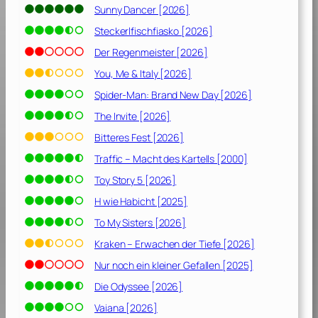
d
Sunny Dancer [2026]
i
Steckerlfischfiasko [2026]
e
F
Der Regenmeister [2026]
ä
You, Me & Italy [2026]
d
Spider-Man: Brand New Day [2026]
e
n
The Invite [2026]
[
Bitteres Fest [2026]
2
Traffic – Macht des Kartells [2000]
0
0
Toy Story 5 [2026]
3
H wie Habicht [2025]
]
To My Sisters [2026]
Kraken – Erwachen der Tiefe [2026]
Nur noch ein kleiner Gefallen [2025]
Die Odyssee [2026]
Vaiana [2026]