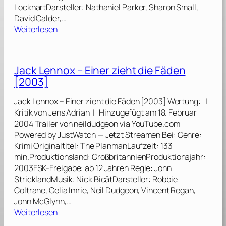
LockhartDarsteller: Nathaniel Parker, Sharon Small,
David Calder,…
:
Weiterlesen
N
i
e
Jack Lennox – Einer zieht die Fäden
s
[2003]
o
l
Jack Lennox – Einer zieht die Fäden [2003] Wertung: |
l
Kritik von Jens Adrian | Hinzugefügt am 18. Februar
s
2004 Trailer von neildudgeon via YouTube.com
t
Powered by JustWatch — Jetzt Streamen Bei: Genre:
d
Krimi Originaltitel: The PlanmanLaufzeit: 133
u
min.Produktionsland: GroßbritannienProduktionsjahr:
v
2003FSK-Freigabe: ab 12 Jahren Regie: John
e
StricklandMusik: Nick BicâtDarsteller: Robbie
r
Coltrane, Celia Imrie, Neil Dudgeon, Vincent Regan,
g
John McGlynn,…
e
:
Weiterlesen
s
J