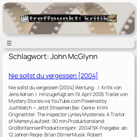
Zum
Inhalt
springen
Schlagwort:
John McGlynn
Nie sollst du vergessen [2004]
Nie sollst du vergessen [2004] Wertung: | Kritik von
Jens Adrian | Hinzugefügt am 19. April 2005 Trailer von
Mystery Stories via YouTube.com Powered by
JustWatch — Jetzt Streamen Bei: Genre: Krimi
Originaltitel: The Inspector Lynley Mysteries: A Traitor
of MemoryLaufzeit: 90 min.Produktionsland:
GroßbritannienProduktionsjahr: 2004FSK-Freigabe: ab
12 Jahren Regie: Brian StirnerMusik: Robert