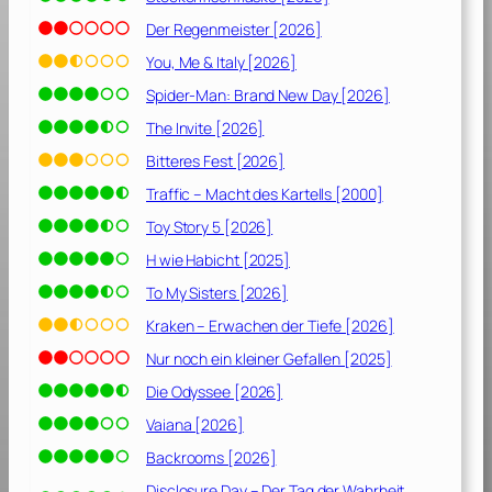
2
2
Der Regenmeister [2026]
]
You, Me & Italy [2026]
Spider-Man: Brand New Day [2026]
The Invite [2026]
Bitteres Fest [2026]
Traffic – Macht des Kartells [2000]
Toy Story 5 [2026]
H wie Habicht [2025]
To My Sisters [2026]
Kraken – Erwachen der Tiefe [2026]
Nur noch ein kleiner Gefallen [2025]
Die Odyssee [2026]
Vaiana [2026]
Backrooms [2026]
Disclosure Day – Der Tag der Wahrheit