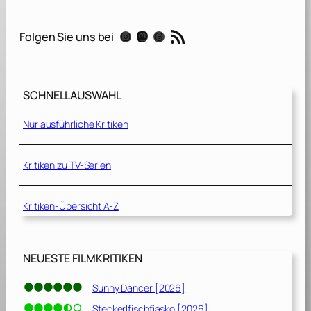
e
a
RSS-Feed
Instagram
Mastodon
Threads
Folgen Sie uns bei
g
u
e
o
SCHNELLAUSWAHL
f
S
Nur ausführliche Kritiken
u
p
e
Kritiken zu TV-Serien
r
-
Kritiken-Übersicht A-Z
P
e
t
s
NEUESTE FILMKRITIKEN
[
2
Sunny Dancer [2026]
0
Steckerlfischfiasko [2026]