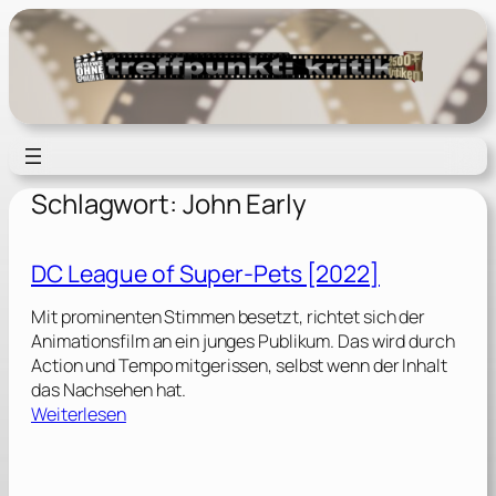
Zum
Inhalt
springen
Schlagwort:
John Early
DC League of Super-Pets [2022]
Mit prominenten Stimmen besetzt, richtet sich der
Animationsfilm an ein junges Publikum. Das wird durch
Action und Tempo mitgerissen, selbst wenn der Inhalt
das Nachsehen hat.
:
Weiterlesen
D
C
L