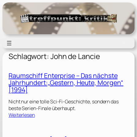
Zum
Inhalt
springen
Schlagwort:
John de Lancie
Raumschiff Enterprise – Das nächste
Jahrhundert:„Gestern, Heute, Morgen“
[1994]
Nicht nur eine tolle Sci-Fi-Geschichte, sondern das
beste Serien-Finale überhaupt.
:
Weiterlesen
R
a
u