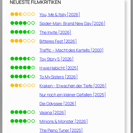
NEUESTE FILMKRITIKEN
G
–
e
D
You, Me & Italy [2026]
s
a
Spider-Man: Brand New Day [2026]
t
s
e
n
The Invite [2026]
r
ä
Bitteres Fest [2026]
n
c
Traffic – Macht des Kartells [2000]
,
h
H
s
Toy Story 5 [2026]
e
t
H wie Habicht [2025]
u
e
To My Sisters [2026]
t
J
e
a
Kraken – Erwachen der Tiefe [2026]
,
h
Nur noch ein kleiner Gefallen [2025]
M
r
Die Odyssee [2026]
o
h
r
u
Vaiana [2026]
g
n
Minions & Monster [2026]
e
d
n
e
The Piano Tuner [2025]