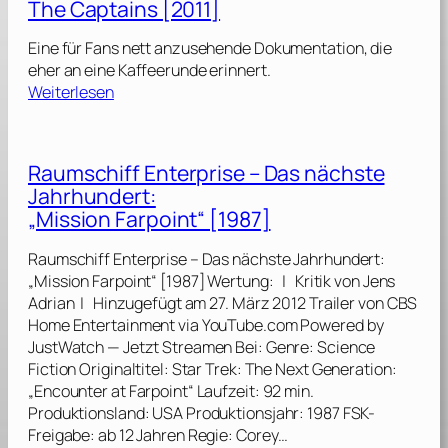
The Captains [2011]
m
s
Eine für Fans nett anzusehende Dokumentation, die
c
eher an eine Kaffeerunde erinnert.
h
:
Weiterlesen
i
T
f
h
f
e
Raumschiff Enterprise – Das nächste
E
C
n
Jahrhundert:
a
t
„Mission Farpoint“ [1987]
p
e
t
r
Raumschiff Enterprise – Das nächste Jahrhundert:
a
p
„Mission Farpoint“ [1987] Wertung: | Kritik von Jens
i
r
Adrian | Hinzugefügt am 27. März 2012 Trailer von CBS
n
i
Home Entertainment via YouTube.com Powered by
s
s
JustWatch — Jetzt Streamen Bei: Genre: Science
[
e
Fiction Originaltitel: Star Trek: The Next Generation:
2
–
„Encounter at Farpoint“ Laufzeit: 92 min.
0
D
Produktionsland: USA Produktionsjahr: 1987 FSK-
1
a
Freigabe: ab 12 Jahren Regie: Corey…
1