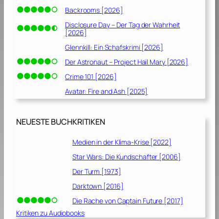
“
r
Backrooms [2026]
[
t
Disclosure Day – Der Tag der Wahrheit
1
:
[2026]
9
„
Glennkill: Ein Schafskrimi [2026]
9
M
4
i
Der Astronaut – Project Hail Mary [2026]
]
s
Crime 101 [2026]
s
Avatar: Fire and Ash [2025]
i
o
n
NEUESTE BUCHKRITIKEN
F
a
Medien in der Klima-Krise [2022]
r
p
Star Wars: Die Kundschafter [2006]
o
Der Turm [1973]
i
Darktown [2016]
n
t
Die Rache von Captain Future [2017]
“
Kritiken zu Audiobooks