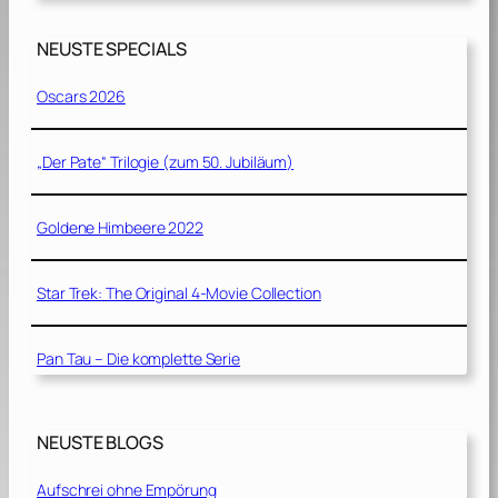
[
1
NEUSTE SPECIALS
9
8
Oscars 2026
7
]
„Der Pate“ Trilogie (zum 50. Jubiläum)
Goldene Himbeere 2022
Star Trek: The Original 4-Movie Collection
Pan Tau – Die komplette Serie
NEUSTE BLOGS
Aufschrei ohne Empörung