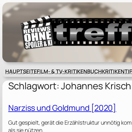
Zum
Inhalt
springen
HAUPTSEITE
FILM- & TV-KRITIKEN
BUCHKRITIKEN
TI
Schlagwort:
Johannes Krisch
Narziss und Goldmund [2020]
Gut gespielt, gerät die Erzählstruktur unnötig k
als sie nützen.