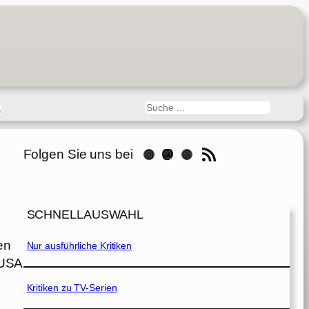
Suchen
R
RSS-Feed
Folgen Sie uns bei
Instagram
Mastodon
Threads
SCHNELLAUSWAHL
en
Nur ausführliche Kritiken
 USA
Kritiken zu TV-Serien