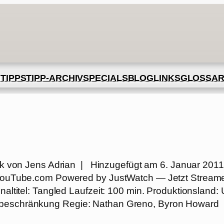
BLOG
GLOSSA
N
TIPPS
TIPP-ARCHIV
SPECIALS
LINKS
ik von Jens Adrian | Hinzugefügt am 6. Januar 2011
ia YouTube.com Powered by JustWatch — Jetzt Stream
inaltitel: Tangled Laufzeit: 100 min. Produktionsland:
rsbeschränkung Regie: Nathan Greno, Byron Howard