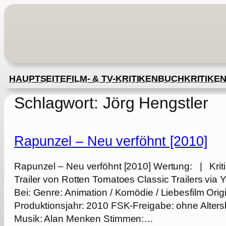
Zum
Inhalt
springen
HAUPTSEITE
FILM- & TV-KRITIKEN
BUCHKRITIKE
Schlagwort:
Jörg Hengstler
Rapunzel – Neu verföhnt [2010]
Rapunzel – Neu verföhnt [2010] Wertung: | Krit
Trailer von Rotten Tomatoes Classic Trailers v
Bei: Genre: Animation / Komödie / Liebesfilm Orig
Produktionsjahr: 2010 FSK-Freigabe: ohne Alte
Musik: Alan Menken Stimmen:…