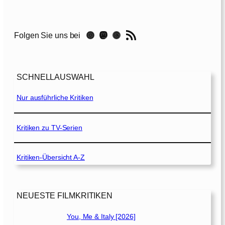
c
t
o
RSS-Feed
Instagram
Mastodon
Threads
Folgen Sie uns bei
r
S
l
e
SCHNELLAUSWAHL
e
p
Nur ausführliche Kritiken
s
E
r
Kritiken zu TV-Serien
w
a
Kritiken-Übersicht A-Z
c
h
e
n
NEUESTE FILMKRITIKEN
[
2
You, Me & Italy [2026]