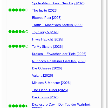
0
Spider-Man: Brand New Day [2026]
1
9
The Invite [2026]
]
Bitteres Fest [2026]
Traffic – Macht des Kartells [2000]
Toy Story 5 [2026]
H wie Habicht [2025]
To My Sisters [2026]
Kraken – Erwachen der Tiefe [2026]
Nur noch ein kleiner Gefallen [2025]
Die Odyssee [2026]
Vaiana [2026]
Minions & Monster [2026]
The Piano Tuner [2025]
Backrooms [2026]
Disclosure Day – Der Tag der Wahrheit