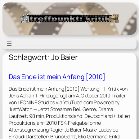
Zum
Inhalt
springen
Schlagwort:
Jo Baier
Das Ende ist mein Anfang [2010]
Das Ende ist mein Anfang [2010] Wertung: | Kritik von
Jens Adrian | Hinzugefügt am 4. Oktober 2010 Trailer
von LEONINE Studios via YouTube.com Powered by
JustWatch — Jetzt Streamen Bei: Genre: Drama
Laufzeit: 98 min. Produktionsland: Deutschland / Italien
Produktionsjahr: 2010 FSK-Freigabe: ohne
Altersbegrenzung Regie: Jo Baier Musik: Ludovico
Einaudi Darsteller: Bruno Ganz, Elio Germano, Erika