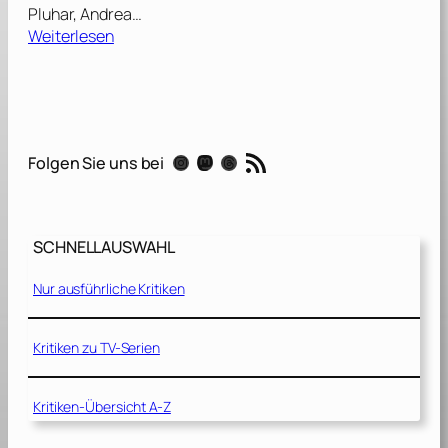
Pluhar, Andrea…
:
Weiterlesen
D
a
s
E
n
RSS-Feed
Instagram
Mastodon
Threads
Folgen Sie uns bei
d
e
i
s
SCHNELLAUSWAHL
t
m
Nur ausführliche Kritiken
e
i
n
Kritiken zu TV-Serien
A
n
Kritiken-Übersicht A-Z
f
a