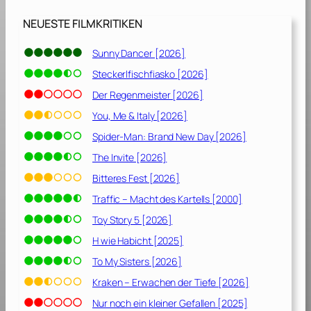
n
g
NEUESTE FILMKRITIKEN
[
2
Sunny Dancer [2026]
0
Steckerlfischfiasko [2026]
1
0
Der Regenmeister [2026]
]
You, Me & Italy [2026]
Spider-Man: Brand New Day [2026]
The Invite [2026]
Bitteres Fest [2026]
Traffic – Macht des Kartells [2000]
Toy Story 5 [2026]
H wie Habicht [2025]
To My Sisters [2026]
Kraken – Erwachen der Tiefe [2026]
Nur noch ein kleiner Gefallen [2025]