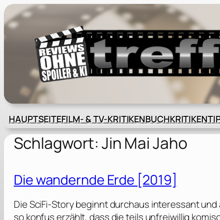
Zum
Inhalt
springen
HAUPTSEITE
FILM- & TV-KRITIKEN
BUCHKRITIKEN
TI
Schlagwort:
Jin Mai Jaho
Die wandernde Erde [2019]
Die SciFi-Story beginnt durchaus interessant und
so konfus erzählt, dass die teils unfreiwillig ko