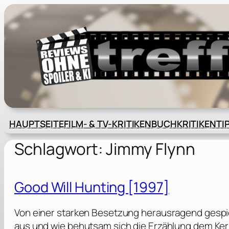
Zum
Inhalt
springen
HAUPTSEITE
FILM- & TV-KRITIKEN
BUCHKRITIKEN
TI
Schlagwort:
Jimmy Flynn
Good Will Hunting [1997]
Von einer starken Besetzung herausragend gespie
aus und wie behutsam sich die Erzählung dem Kern 