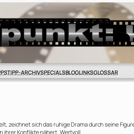
BLOG
GLOSSAR
PPS
TIPP-ARCHIV
SPECIALS
LINKS
lt, zeichnet sich das ruhige Drama durch seine Figur
ihrer Konflikte nähert. Wertvoll.