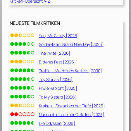
Kritiken-Übersicht A-Z
i
c
a
:
NEUESTE FILMKRITIKEN
„
P
You, Me & Italy [2026]
e
Spider-Man: Brand New Day [2026]
g
a
The Invite [2026]
s
Bitteres Fest [2026]
u
Traffic – Macht des Kartells [2000]
s
/
Toy Story 5 [2026]
D
H wie Habicht [2025]
i
To My Sisters [2026]
e
A
Kraken – Erwachen der Tiefe [2026]
u
Nur noch ein kleiner Gefallen [2025]
f
Die Odyssee [2026]
e
r