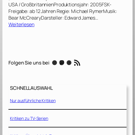
USA / GroßbritannienProduktionsjahr: 2005FSK-
Freigabe: ab 12 Jahren Regie: Michael RymerMusik:
Bear McCrearyDarsteller: Edward James…
:
Weiterlesen
B
a
t
t
l
RSS-Feed
Instagram
Mastodon
Threads
Folgen Sie uns bei
e
s
t
a
SCHNELLAUSWAHL
r
G
Nur ausführliche Kritiken
a
l
a
Kritiken zu TV-Serien
c
t