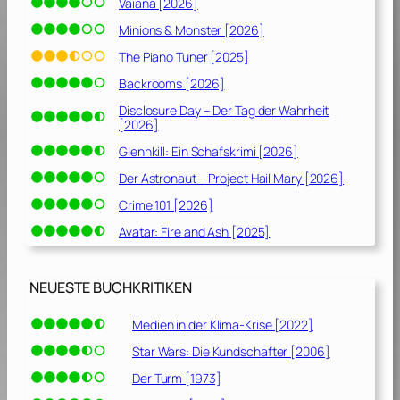
Vaiana [2026]
s
Minions & Monster [2026]
t
e
The Piano Tuner [2025]
h
Backrooms [2026]
u
Disclosure Day – Der Tag der Wahrheit
n
[2026]
g
Glennkill: Ein Schafskrimi [2026]
“
[
Der Astronaut – Project Hail Mary [2026]
2
Crime 101 [2026]
0
Avatar: Fire and Ash [2025]
0
5
/
NEUESTE BUCHKRITIKEN
2
0
Medien in der Klima-Krise [2022]
0
6
Star Wars: Die Kundschafter [2006]
]
Der Turm [1973]