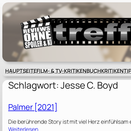
Zum
Inhalt
springen
HAUPTSEITE
FILM- & TV-KRITIKEN
BUCHKRITIKEN
TI
Schlagwort:
Jesse C. Boyd
Palmer [2021]
Die berührende Story ist mit viel Herz einfühlsam 
:
Weiterlesen