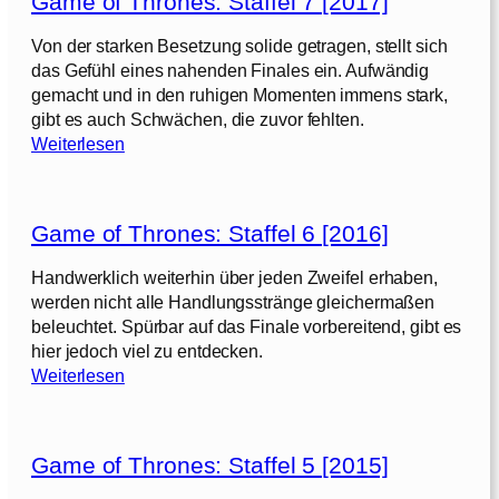
Game of Thrones: Staffel 7 [2017]
e
o
Von der starken Besetzung solide getragen, stellt sich
f
das Gefühl eines nahenden Finales ein. Aufwändig
T
gemacht und in den ruhigen Momenten immens stark,
h
gibt es auch Schwächen, die zuvor fehlten.
r
:
Weiterlesen
o
G
n
a
e
m
s
Game of Thrones: Staffel 6 [2016]
e
:
o
Handwerklich weiterhin über jeden Zweifel erhaben,
S
f
werden nicht alle Handlungsstränge gleichermaßen
t
T
beleuchtet. Spürbar auf das Finale vorbereitend, gibt es
a
h
hier jedoch viel zu entdecken.
f
r
:
Weiterlesen
f
o
G
e
n
a
l
e
m
s
Game of Thrones: Staffel 5 [2015]
e
8
:
o