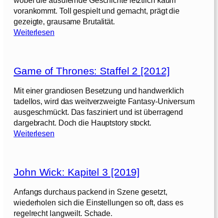
t
T
0
vorankommt. Toll gespielt und gemacht, prägt die
a
h
1
gezeigte, grausame Brutalität.
f
r
6
:
Weiterlesen
f
o
]
G
e
n
a
l
e
m
s
Game of Thrones: Staffel 2 [2012]
e
5
:
o
[
Mit einer grandiosen Besetzung und handwerklich
S
f
2
tadellos, wird das weitverzweigte Fantasy-Universum
t
T
0
ausgeschmückt. Das fasziniert und ist überragend
a
h
1
dargebracht. Doch die Hauptstory stockt.
f
r
5
:
Weiterlesen
f
o
]
G
e
n
a
l
e
m
s
John Wick: Kapitel 3 [2019]
e
4
:
o
[
Anfangs durchaus packend in Szene gesetzt,
S
f
2
wiederholen sich die Einstellungen so oft, dass es
t
T
0
regelrecht langweilt. Schade.
a