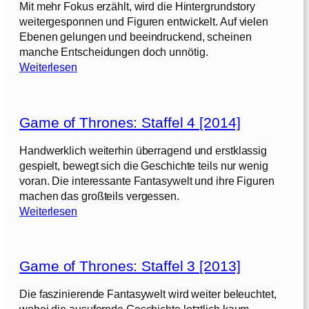
[
Mit mehr Fokus erzählt, wird die Hintergrundstory
S
f
2
weitergesponnen und Figuren entwickelt. Auf vielen
t
T
0
Ebenen gelungen und beeindruckend, scheinen
a
h
1
manche Entscheidungen doch unnötig.
f
r
9
:
Weiterlesen
f
o
]
G
e
n
a
l
e
m
s
Game of Thrones: Staffel 4 [2014]
e
7
:
o
[
Handwerklich weiterhin überragend und erstklassig
S
f
2
gespielt, bewegt sich die Geschichte teils nur wenig
t
T
0
voran. Die interessante Fantasywelt und ihre Figuren
a
h
1
machen das großteils vergessen.
f
r
7
:
Weiterlesen
f
o
]
G
e
n
a
l
e
m
s
Game of Thrones: Staffel 3 [2013]
e
6
:
o
[
Die faszinierende Fantasywelt wird weiter beleuchtet,
S
f
2
wobei die ausufernde Geschichte letztlich kaum