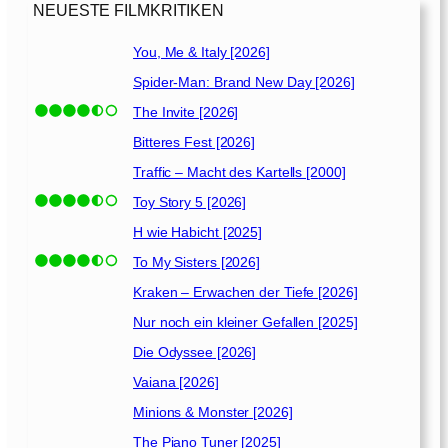
2
NEUESTE FILMKRITIKEN
]
0
1
You, Me & Italy [2026]
9
Spider-Man: Brand New Day [2026]
]
The Invite [2026]
Bitteres Fest [2026]
Traffic – Macht des Kartells [2000]
Toy Story 5 [2026]
H wie Habicht [2025]
To My Sisters [2026]
Kraken – Erwachen der Tiefe [2026]
Nur noch ein kleiner Gefallen [2025]
Die Odyssee [2026]
Vaiana [2026]
Minions & Monster [2026]
The Piano Tuner [2025]