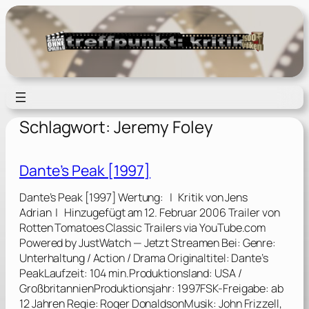
Zum
Inhalt
springen
Schlagwort:
Jeremy Foley
Dante’s Peak [1997]
Dante’s Peak [1997] Wertung: | Kritik von Jens
Adrian | Hinzugefügt am 12. Februar 2006 Trailer von
Rotten Tomatoes Classic Trailers via YouTube.com
Powered by JustWatch — Jetzt Streamen Bei: Genre:
Unterhaltung / Action / Drama Originaltitel: Dante’s
PeakLaufzeit: 104 min.Produktionsland: USA /
GroßbritannienProduktionsjahr: 1997FSK-Freigabe: ab
12 Jahren Regie: Roger DonaldsonMusik: John Frizzell,