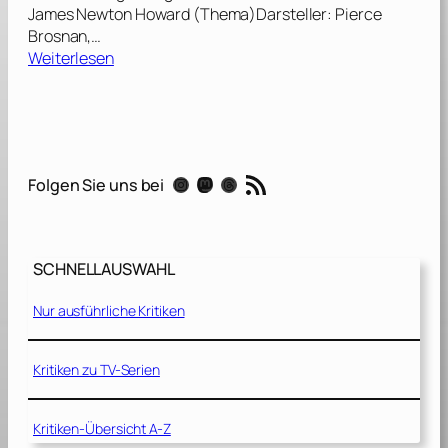
James Newton Howard (Thema)Darsteller: Pierce
Brosnan,…
:
Weiterlesen
D
a
n
t
e
RSS-Feed
Instagram
Mastodon
Threads
Folgen Sie uns bei
’
s
P
e
SCHNELLAUSWAHL
a
k
Nur ausführliche Kritiken
[
1
9
Kritiken zu TV-Serien
9
7
Kritiken-Übersicht A-Z
]