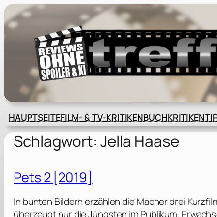
Zum
Inhalt
springen
HAUPTSEITE
FILM- & TV-KRITIKEN
BUCHKRITIKEN
TI
Schlagwort:
Jella Haase
Pets 2 [2019]
In bunten Bildern erzählen die Macher drei Kurzfi
überzeugt nur die Jüngsten im Publikum. Erwachsen