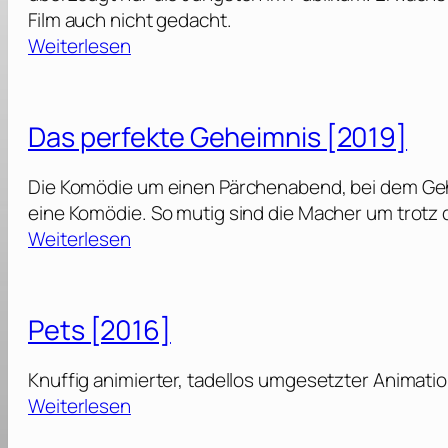
Film auch nicht gedacht.
:
Weiterlesen
P
e
t
Das perfekte Geheimnis [2019]
s
Die Komödie um einen Pärchenabend, bei dem Geh
2
eine Komödie. So mutig sind die Macher um trotz d
[
:
Weiterlesen
2
D
0
a
1
s
Pets [2016]
9
p
]
e
Knuffig animierter, tadellos umgesetzter Animatio
r
:
Weiterlesen
f
P
e