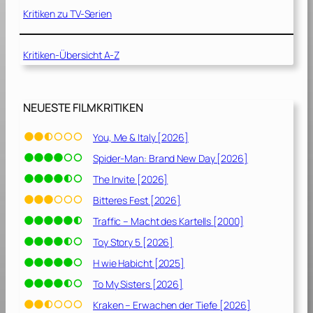
1
Kritiken zu TV-Serien
9
8
Kritiken-Übersicht A-Z
3
]
NEUESTE FILMKRITIKEN
You, Me & Italy [2026]
Spider-Man: Brand New Day [2026]
The Invite [2026]
Bitteres Fest [2026]
Traffic – Macht des Kartells [2000]
Toy Story 5 [2026]
H wie Habicht [2025]
To My Sisters [2026]
Kraken – Erwachen der Tiefe [2026]