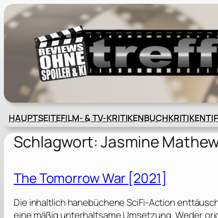
Zum
Inhalt
springen
HAUPTSEITE
FILM- & TV-KRITIKEN
BUCHKRITIKEN
TI
Schlagwort:
Jasmine Mathe
The Tomorrow War [2021]
Die inhaltlich hanebüchene SciFi-Action enttäusc
eine mäßig unterhaltsame Umsetzung. Weder origi