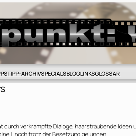
BLOG
GLOSSAR
PPS
TIPP-ARCHIV
SPECIALS
LINKS
ws
ht durch verkrampfte Dialoge, haarsträubende Ideen 
nell, noch trotz der Besetzung gelungen.