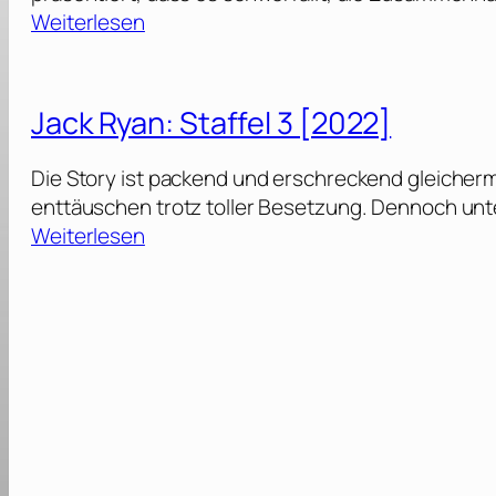
:
Weiterlesen
J
a
c
Jack Ryan: Staffel 3 [2022]
k
R
Die Story ist packend und erschreckend gleiche
y
enttäuschen trotz toller Besetzung. Dennoch un
a
:
Weiterlesen
n
J
:
a
S
c
t
k
a
R
f
y
f
a
e
n
l
: