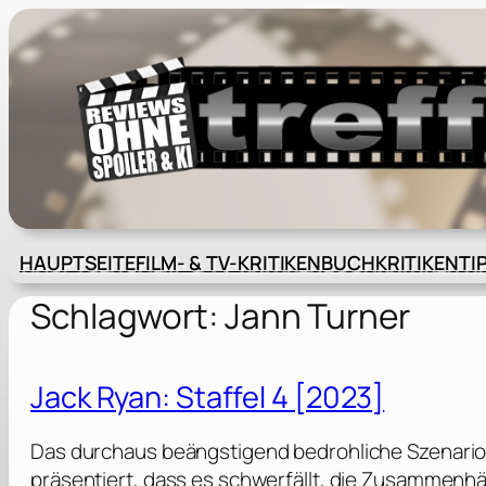
Zum
Inhalt
springen
HAUPTSEITE
FILM- & TV-KRITIKEN
BUCHKRITIKEN
TI
Schlagwort:
Jann Turner
Jack Ryan: Staffel 4 [2023]
Das durchaus beängstigend bedrohliche Szenario is
präsentiert, dass es schwerfällt, die Zusammen