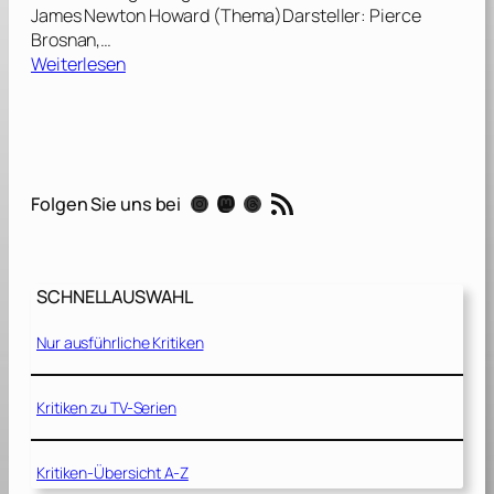
James Newton Howard (Thema)Darsteller: Pierce
Brosnan,…
:
Weiterlesen
D
a
n
t
e
RSS-Feed
Instagram
Mastodon
Threads
Folgen Sie uns bei
’
s
P
e
SCHNELLAUSWAHL
a
k
Nur ausführliche Kritiken
[
1
9
Kritiken zu TV-Serien
9
7
Kritiken-Übersicht A-Z
]