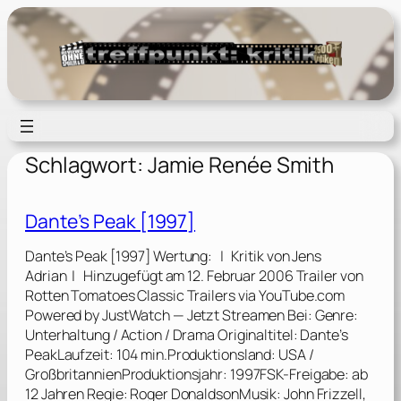
Zum
Inhalt
springen
Schlagwort:
Jamie Renée Smith
Dante’s Peak [1997]
Dante’s Peak [1997] Wertung: | Kritik von Jens
Adrian | Hinzugefügt am 12. Februar 2006 Trailer von
Rotten Tomatoes Classic Trailers via YouTube.com
Powered by JustWatch — Jetzt Streamen Bei: Genre:
Unterhaltung / Action / Drama Originaltitel: Dante’s
PeakLaufzeit: 104 min.Produktionsland: USA /
GroßbritannienProduktionsjahr: 1997FSK-Freigabe: ab
12 Jahren Regie: Roger DonaldsonMusik: John Frizzell,