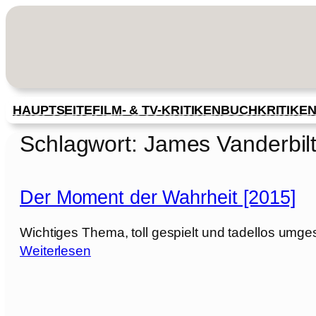
Zum
Inhalt
springen
HAUPTSEITE
FILM- & TV-KRITIKEN
BUCHKRITIKE
Schlagwort:
James Vanderbil
Der Moment der Wahrheit [2015]
Wichtiges Thema, toll gespielt und tadellos umges
:
Weiterlesen
D
e
r