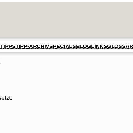
BLOG
GLOSSA
N
TIPPS
TIPP-ARCHIV
SPECIALS
LINKS
t
etzt.