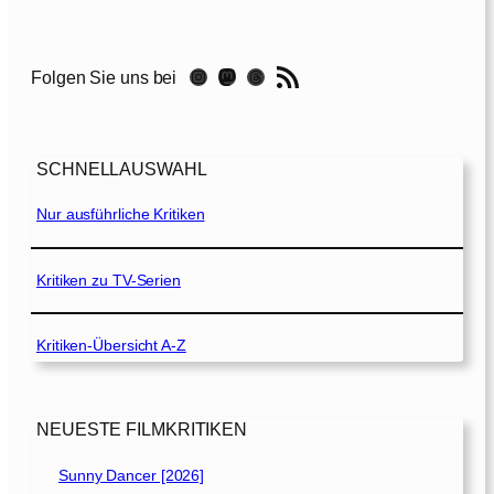
c
b
e
RSS-Feed
Instagram
Mastodon
Threads
Folgen Sie uns bei
t
h
[
2
SCHNELLAUSWAHL
0
2
Nur ausführliche Kritiken
1
]
Kritiken zu TV-Serien
Kritiken-Übersicht A-Z
NEUESTE FILMKRITIKEN
Sunny Dancer [2026]