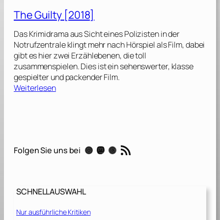
l
The Guilty [2018]
d
e
Das Krimidrama aus Sicht eines Polizisten in der
n
Notrufzentrale klingt mehr nach Hörspiel als Film, dabei
d
gibt es hier zwei Erzählebenen, die toll
e
zusammenspielen. Dies ist ein sehenswerter, klasse
r
gespielter und packender Film.
W
:
Weiterlesen
a
T
h
h
r
e
s
G
c
u
RSS-Feed
h
Instagram
Mastodon
Threads
Folgen Sie uns bei
i
e
l
i
t
n
y
l
SCHNELLAUSWAHL
[
i
2
c
Nur ausführliche Kritiken
0