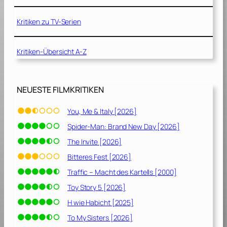
h
1
k
8
Kritiken zu TV-Serien
e
]
i
t
Kritiken-Übersicht A-Z
–
R
NEUESTE FILMKRITIKEN
i
d
You, Me & Italy [2026]
e
r
Spider-Man: Brand New Day [2026]
s
The Invite [2026]
o
Bitteres Fest [2026]
f
J
Traffic – Macht des Kartells [2000]
u
Toy Story 5 [2026]
s
H wie Habicht [2025]
t
i
To My Sisters [2026]
c