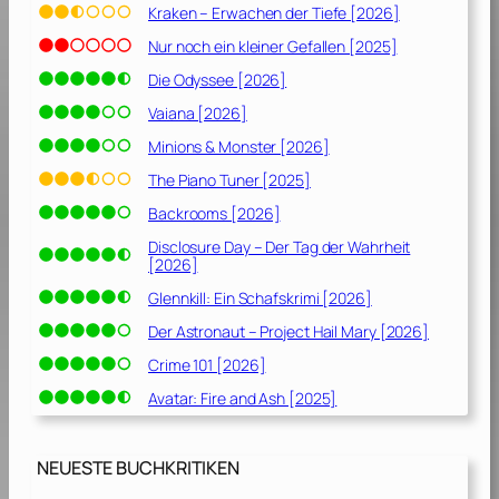
Kraken – Erwachen der Tiefe [2026]
e
[
Nur noch ein kleiner Gefallen [2025]
2
Die Odyssee [2026]
0
Vaiana [2026]
2
0
Minions & Monster [2026]
]
The Piano Tuner [2025]
Backrooms [2026]
Disclosure Day – Der Tag der Wahrheit
[2026]
Glennkill: Ein Schafskrimi [2026]
Der Astronaut – Project Hail Mary [2026]
Crime 101 [2026]
Avatar: Fire and Ash [2025]
NEUESTE BUCHKRITIKEN