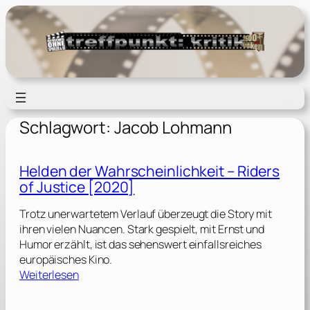
Zum
Inhalt
springen
Schlagwort:
Jacob Lohmann
Helden der Wahrscheinlichkeit – Riders
of Justice [2020]
Trotz unerwartetem Verlauf überzeugt die Story mit
ihren vielen Nuancen. Stark gespielt, mit Ernst und
Humor erzählt, ist das sehenswert einfallsreiches
europäisches Kino.
:
Weiterlesen
H
e