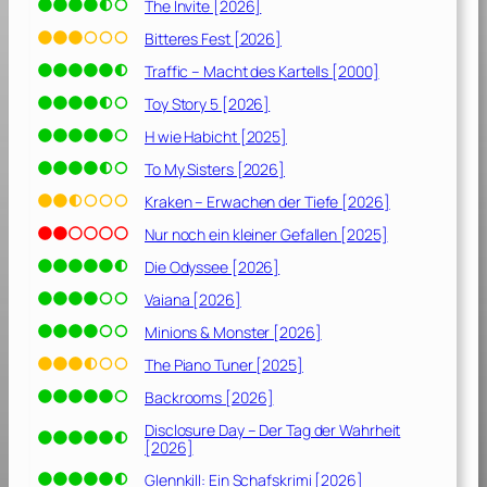
e
The Invite [2026]
n
Bitteres Fest [2026]
d
Traffic – Macht des Kartells [2000]
e
r
Toy Story 5 [2026]
V
H wie Habicht [2025]
e
To My Sisters [2026]
r
g
Kraken – Erwachen der Tiefe [2026]
a
Nur noch ein kleiner Gefallen [2025]
n
Die Odyssee [2026]
g
e
Vaiana [2026]
n
Minions & Monster [2026]
h
e
The Piano Tuner [2025]
i
Backrooms [2026]
t
Disclosure Day – Der Tag der Wahrheit
[
[2026]
2
Glennkill: Ein Schafskrimi [2026]
0