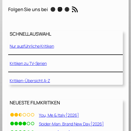
e
RSS-Feed
Instagram
Mastodon
Threads
Folgen Sie uns bei
c
r
e
t
SCHNELLAUSWAHL
s
W
Nur ausführliche Kritiken
e
K
e
Kritiken zu TV-Serien
e
p
Kritiken-Übersicht A-Z
–
S
c
NEUESTE FILMKRITIKEN
h
a
You, Me & Italy [2026]
t
Spider-Man: Brand New Day [2026]
t