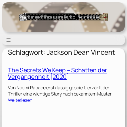
Zum
Inhalt
springen
Schlagwort:
Jackson Dean Vincent
The Secrets We Keep – Schatten der
Vergangenheit [2020]
Von Noomi Rapace erstklassig gespielt, erzählt der
Thriller eine wichtige Story nach bekanntem Muster.
:
Weiterlesen
T
h
e
S