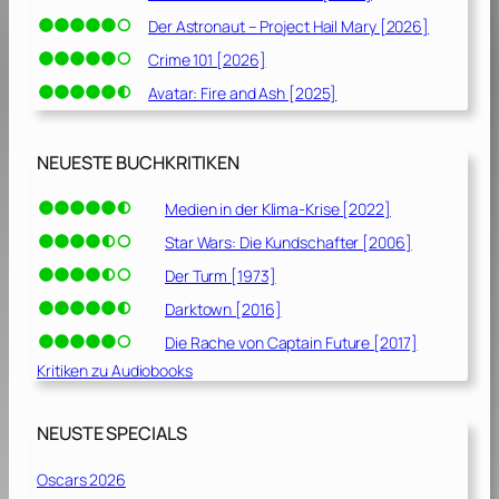
2
Der Astronaut – Project Hail Mary [2026]
0
Crime 101 [2026]
]
Avatar: Fire and Ash [2025]
NEUESTE BUCHKRITIKEN
Medien in der Klima-Krise [2022]
Star Wars: Die Kundschafter [2006]
Der Turm [1973]
Darktown [2016]
Die Rache von Captain Future [2017]
Kritiken zu Audiobooks
NEUSTE SPECIALS
Oscars 2026