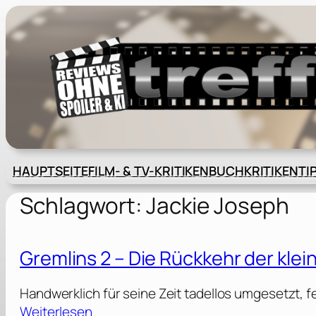
Zum
Inhalt
springen
HAUPTSEITE
FILM- & TV-KRITIKEN
BUCHKRITIKEN
TI
Schlagwort:
Jackie Joseph
Gremlins 2 – Die Rückkehr der kle
Handwerklich für seine Zeit tadellos umgesetzt, f
:
Weiterlesen