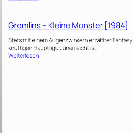
G
r
e
Gremlins – Kleine Monster [1984]
m
l
Stets mit einem Augenzwinkern erzählter Fantasyho
i
knuffigen Hauptfigur, unerreicht ist.
n
:
Weiterlesen
s
G
r
2
e
m
–
l
D
i
i
n
e
s
R
ü
–