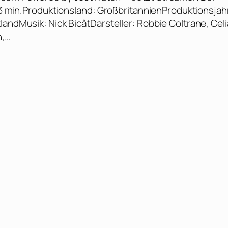
133 min.Produktionsland: GroßbritannienProduktionsjah
landMusik: Nick BicâtDarsteller: Robbie Coltrane, Celi
n,…