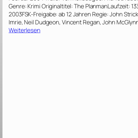
Genre: Krimi Originaltitel: The PlanmanLaufzeit: 
2003FSK-Freigabe: ab 12 Jahren Regie: John Strick
Imrie, Neil Dudgeon, Vincent Regan, John McGlyn
:
Weiterlesen
J
a
c
k
L
e
n
n
o
x
–
E
i