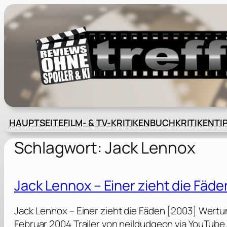
Zum
Inhalt
springen
HAUPTSEITE
FILM- & TV-KRITIKEN
BUCHKRITIKEN
TI
Schlagwort:
Jack Lennox
Jack Lennox – Einer zieht die Fäd
Jack Lennox – Einer zieht die Fäden [2003] Wertu
Februar 2004 Trailer von neildudgeon via YouTub