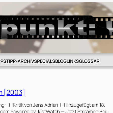
BLOG
GLOSSAR
PPS
TIPP-ARCHIV
SPECIALS
LINKS
en [2003]
ng: | Kritik von Jens Adrian | Hinzugefügt am 18.
e.com Powered by JustWatch — Jetzt Streamen Bei: