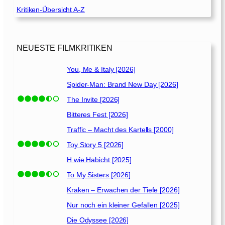
t
0
Kritiken-Übersicht A-Z
a
1
f
2
f
]
e
NEUESTE FILMKRITIKEN
l
You, Me & Italy [2026]
1
Spider-Man: Brand New Day [2026]
[
2
The Invite [2026]
0
Bitteres Fest [2026]
1
Traffic – Macht des Kartells [2000]
1
]
Toy Story 5 [2026]
H wie Habicht [2025]
To My Sisters [2026]
Kraken – Erwachen der Tiefe [2026]
Nur noch ein kleiner Gefallen [2025]
Die Odyssee [2026]