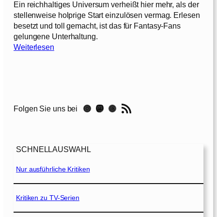
[
Ein reichhaltiges Universum verheißt hier mehr, als der
S
f
2
stellenweise holprige Start einzulösen vermag. Erlesen
t
T
0
besetzt und toll gemacht, ist das für Fantasy-Fans
a
h
1
gelungene Unterhaltung.
f
r
4
:
Weiterlesen
f
o
]
G
e
n
a
l
e
m
s
e
3
:
o
[
RSS-Feed
S
Instagram
Mastodon
Threads
Folgen Sie uns bei
f
2
t
T
0
a
h
1
f
r
3
f
SCHNELLAUSWAHL
o
]
e
n
Nur ausführliche Kritiken
l
e
s
2
:
Kritiken zu TV-Serien
[
S
2