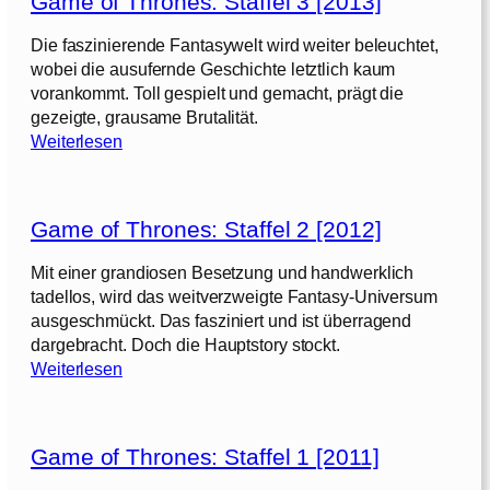
Game of Thrones: Staffel 3 [2013]
e
o
Die faszinierende Fantasywelt wird weiter beleuchtet,
f
wobei die ausufernde Geschichte letztlich kaum
T
vorankommt. Toll gespielt und gemacht, prägt die
h
gezeigte, grausame Brutalität.
r
:
Weiterlesen
o
G
n
a
e
m
s
Game of Thrones: Staffel 2 [2012]
e
:
o
Mit einer grandiosen Besetzung und handwerklich
S
f
tadellos, wird das weitverzweigte Fantasy-Universum
t
T
ausgeschmückt. Das fasziniert und ist überragend
a
h
dargebracht. Doch die Hauptstory stockt.
f
r
:
Weiterlesen
f
o
G
e
n
a
l
e
m
s
Game of Thrones: Staffel 1 [2011]
e
4
:
o