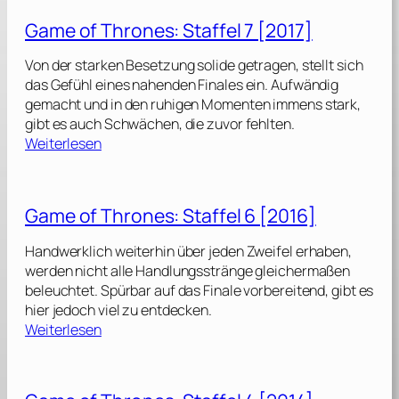
m
Game of Thrones: Staffel 7 [2017]
e
o
Von der starken Besetzung solide getragen, stellt sich
f
das Gefühl eines nahenden Finales ein. Aufwändig
T
gemacht und in den ruhigen Momenten immens stark,
h
gibt es auch Schwächen, die zuvor fehlten.
r
:
Weiterlesen
o
G
n
a
e
m
Game of Thrones: Staffel 6 [2016]
s
e
:
o
Handwerklich weiterhin über jeden Zweifel erhaben,
S
f
werden nicht alle Handlungsstränge gleichermaßen
t
T
beleuchtet. Spürbar auf das Finale vorbereitend, gibt es
a
h
hier jedoch viel zu entdecken.
f
r
:
Weiterlesen
f
o
G
e
n
a
l
e
m
s