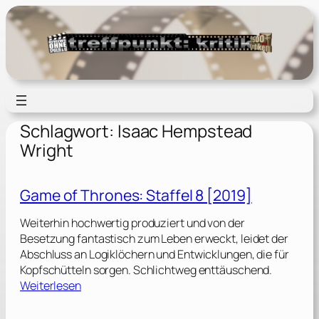
Zum
Inhalt
springen
Schlagwort:
Isaac Hempstead
Wright
Game of Thrones: Staffel 8 [2019]
Weiterhin hochwertig produziert und von der
Besetzung fantastisch zum Leben erweckt, leidet der
Abschluss an Logiklöchern und Entwicklungen, die für
Kopfschütteln sorgen. Schlichtweg enttäuschend.
:
Weiterlesen
G
a