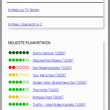
1
[
1
2
Kritiken zu TV-Serien
]
0
1
Kritiken-Übersicht A-Z
1
]
NEUESTE FILMKRITIKEN
Sunny Dancer [2026]
Steckerlfischfiasko [2026]
Der Regenmeister [2026]
You, Me & Italy [2026]
Spider-Man: Brand New Day [2026]
The Invite [2026]
Bitteres Fest [2026]
Traffic – Macht des Kartells [2000]