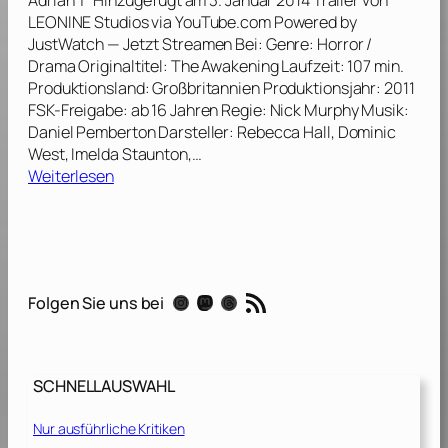
Adrian | Hinzugefügt am 3. Januar 2014 Trailer von
t
T
0
LEONINE Studios via YouTube.com Powered by
a
h
1
JustWatch — Jetzt Streamen Bei: Genre: Horror /
f
r
3
Drama Originaltitel: The Awakening Laufzeit: 107 min.
f
o
]
Produktionsland: Großbritannien Produktionsjahr: 2011
e
n
FSK-Freigabe: ab 16 Jahren Regie: Nick Murphy Musik:
l
e
Daniel Pemberton Darsteller: Rebecca Hall, Dominic
s
West, Imelda Staunton,…
2
:
:
Weiterlesen
[
S
T
2
t
h
0
a
e
1
f
A
2
f
w
]
RSS-Feed
e
Instagram
Mastodon
Threads
Folgen Sie uns bei
a
l
k
e
1
n
[
SCHNELLAUSWAHL
i
2
n
0
Nur ausführliche Kritiken
g