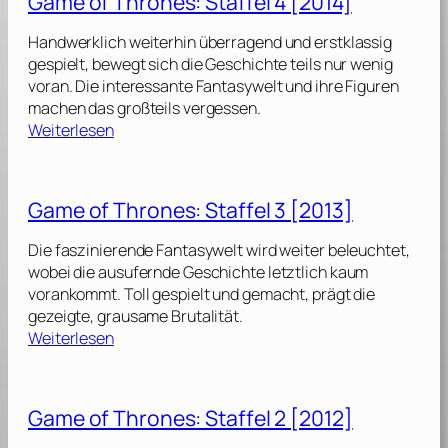
Game of Thrones: Staffel 4 [2014]
e
8
:
o
[
Handwerklich weiterhin überragend und erstklassig
S
f
2
gespielt, bewegt sich die Geschichte teils nur wenig
t
T
0
voran. Die interessante Fantasywelt und ihre Figuren
a
h
1
machen das großteils vergessen.
f
r
9
:
Weiterlesen
f
o
]
G
e
n
a
l
e
m
Game of Thrones: Staffel 3 [2013]
s
e
7
:
o
[
Die faszinierende Fantasywelt wird weiter beleuchtet,
S
f
2
wobei die ausufernde Geschichte letztlich kaum
t
T
0
vorankommt. Toll gespielt und gemacht, prägt die
a
h
1
gezeigte, grausame Brutalität.
f
r
7
:
Weiterlesen
f
o
]
G
e
n
a
l
e
m
Game of Thrones: Staffel 2 [2012]
s
e
6
:
o