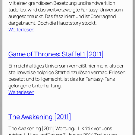
[
Mit einer grandiosen Besetzung und handwerklich
S
f
2
tadellos, wird das weitverzweigte Fantasy-Universum
t
T
0
ausgeschmückt. Das fasziniert und ist überragend
a
h
1
dargebracht. Doch die Hauptstory stockt.
f
r
6
:
Weiterlesen
f
o
]
G
e
n
a
l
e
m
Game of Thrones: Staffel 1 [2011]
s
e
4
:
o
[
Ein reichhaltiges Universum verheißt hier mehr, als der
S
f
2
stellenweise holprige Start einzulösen vermag. Erlesen
t
T
0
besetzt und toll gemacht, ist das für Fantasy-Fans
a
h
1
gelungene Unterhaltung.
f
r
4
:
Weiterlesen
f
o
]
G
e
n
a
l
e
m
The Awakening [2011]
s
e
3
:
o
[
The Awakening [2011] Wertung: | Kritik von Jens
S
f
2