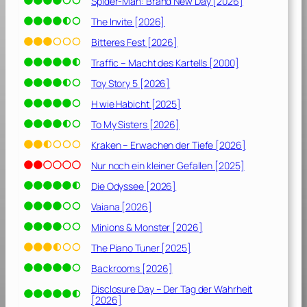
Spider-Man: Brand New Day [2026]
e
h
The Invite [2026]
l
Bitteres Fest [2026]
i
Traffic – Macht des Kartells [2000]
c
h
Toy Story 5 [2026]
[
H wie Habicht [2025]
2
To My Sisters [2026]
0
2
Kraken – Erwachen der Tiefe [2026]
0
Nur noch ein kleiner Gefallen [2025]
]
Die Odyssee [2026]
Vaiana [2026]
Minions & Monster [2026]
The Piano Tuner [2025]
Backrooms [2026]
Disclosure Day – Der Tag der Wahrheit
[2026]