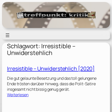
Zum
Inhalt
springen
Schlagwort:
Irresistible –
Unwiderstehlich
Irresistible – Unwiderstehlich [2020]
Die gut gelaunte Besetzung und das toll gelungene
Ende trösten darüber hinweg, dass die Polit-Satire
insgesamt nicht bissig genug gerät.
:
Weiterlesen
I
r
r