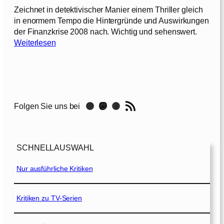
d
Zeichnet in detektivischer Manier einem Thriller gleich
e
in enormem Tempo die Hintergründe und Auswirkungen
J
der Finanzkrise 2008 nach. Wichtig und sehenswert.
o
:
Weiterlesen
b
I
[
n
2
s
0
i
1
d
RSS-Feed
0
Instagram
Mastodon
Threads
Folgen Sie uns bei
e
]
J
o
b
SCHNELLAUSWAHL
[
2
Nur ausführliche Kritiken
0
1
0
Kritiken zu TV-Serien
]