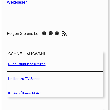
:
Weiterlesen
I
n
T
i
m
RSS-Feed
Instagram
Mastodon
Threads
Folgen Sie uns bei
e
–
D
e
SCHNELLAUSWAHL
i
n
Nur ausführliche Kritiken
e
Z
e
Kritiken zu TV-Serien
i
t
Kritiken-Übersicht A-Z
l
ä
u