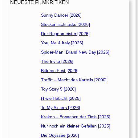
f
NEUESTE FILMKRITIKEN
t
a
Sunny Dancer [2026]
b
Steckerlfischfiasko [2026]
[
2
Der Regenmeister [2026]
0
You, Me & Italy [2026]
1
Spider-Man: Brand New Day [2026]
1
]
The Invite [2026]
Bitteres Fest [2026]
Traffic – Macht des Kartells [2000]
Toy Story 5 [2026]
H wie Habicht [2025]
To My Sisters [2026]
Kraken – Erwachen der Tiefe [2026]
Nur noch ein kleiner Gefallen [2025]
Die Odyssee [2026]