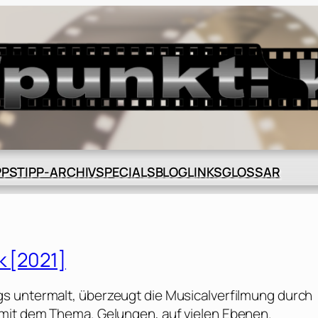
BLOG
GLOSSAR
PPS
TIPP-ARCHIV
SPECIALS
LINKS
k [2021]
s untermalt, überzeugt die Musicalverfilmung durch
mit dem Thema. Gelungen, auf vielen Ebenen.