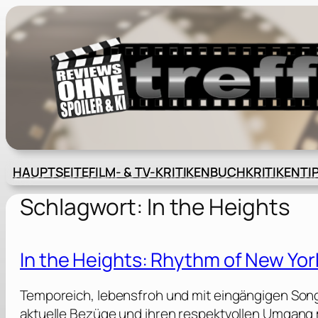
Zum
Inhalt
springen
HAUPTSEITE
FILM- & TV-KRITIKEN
BUCHKRITIKEN
TI
Schlagwort:
In the Heights
In the Heights: Rhythm of New Yor
Temporeich, lebensfroh und mit eingängigen Song
aktuelle Bezüge und ihren respektvollen Umgang 