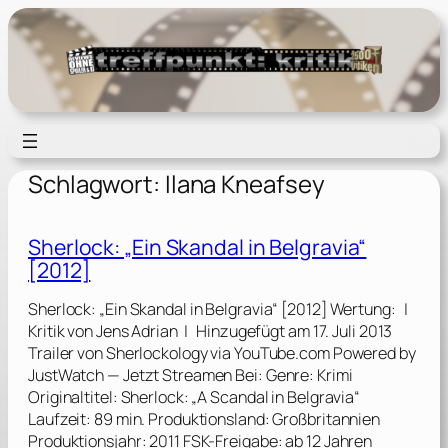
Zum
Inhalt
springen
Schlagwort:
Ilana Kneafsey
Sherlock: „Ein Skandal in Belgravia“
[2012]
Sherlock: „Ein Skandal in Belgravia“ [2012] Wertung: |
Kritik von Jens Adrian | Hinzugefügt am 17. Juli 2013
Trailer von Sherlockology via YouTube.com Powered by
JustWatch — Jetzt Streamen Bei: Genre: Krimi
Originaltitel: Sherlock: „A Scandal in Belgravia“
Laufzeit: 89 min. Produktionsland: Großbritannien
Produktionsjahr: 2011 FSK-Freigabe: ab 12 Jahren