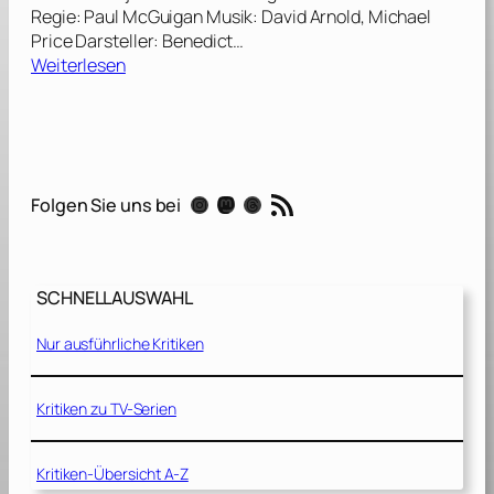
Regie: Paul McGuigan Musik: David Arnold, Michael
Price Darsteller: Benedict…
:
Weiterlesen
S
h
e
r
l
RSS-Feed
Instagram
Mastodon
Threads
Folgen Sie uns bei
o
c
k
:
SCHNELLAUSWAHL
„
E
Nur ausführliche Kritiken
i
n
S
Kritiken zu TV-Serien
k
a
Kritiken-Übersicht A-Z
n