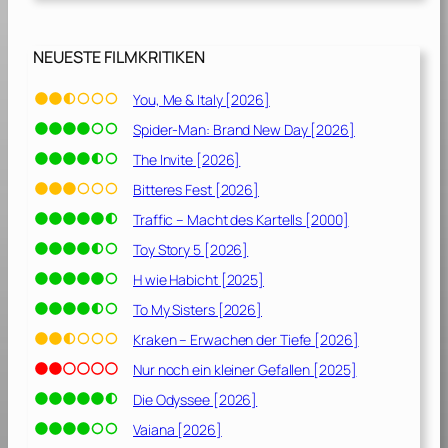
d
a
l
NEUESTE FILMKRITIKEN
i
n
You, Me & Italy [2026]
B
Spider-Man: Brand New Day [2026]
e
l
The Invite [2026]
g
Bitteres Fest [2026]
r
Traffic – Macht des Kartells [2000]
a
v
Toy Story 5 [2026]
i
H wie Habicht [2025]
a
To My Sisters [2026]
“
[
Kraken – Erwachen der Tiefe [2026]
2
Nur noch ein kleiner Gefallen [2025]
0
Die Odyssee [2026]
1
2
Vaiana [2026]
]