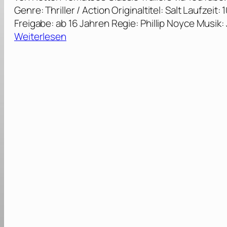
Genre: Thriller / Action Originaltitel: Salt Laufzei
Freigabe: ab 16 Jahren Regie: Phillip Noyce Musik
:
Weiterlesen
S
a
l
t
–
D
i
r
e
c
t
o
r
’