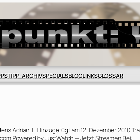
BLOG
GLOSSAR
PPS
TIPP-ARCHIV
SPECIALS
LINKS
n Jens Adrian | Hinzugefügt am 12. Dezember 2010 Trai
e.com Powered by JustWatch — Jetzt Streamen Bei: