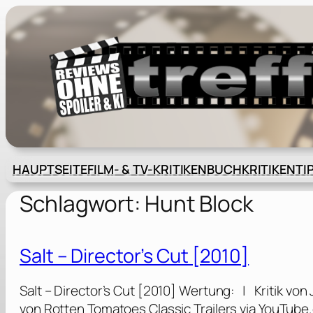
Zum
Inhalt
springen
HAUPTSEITE
FILM- & TV-KRITIKEN
BUCHKRITIKEN
TI
Schlagwort:
Hunt Block
Salt – Director’s Cut [2010]
Salt – Director’s Cut [2010] Wertung: | Kritik vo
von Rotten Tomatoes Classic Trailers via YouTub