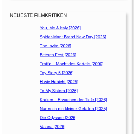
[
1
9
NEUESTE FILMKRITIKEN
9
7
You, Me & Italy [2026]
]
Spider-Man: Brand New Day [2026]
The Invite [2026]
Bitteres Fest [2026]
Traffic – Macht des Kartells [2000]
Toy Story 5 [2026]
H wie Habicht [2025]
To My Sisters [2026]
Kraken – Erwachen der Tiefe [2026]
Nur noch ein kleiner Gefallen [2025]
Die Odyssee [2026]
Vaiana [2026]