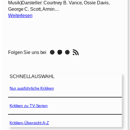
Musik)Darsteller: Courtney B. Vance, Ossie Davis,
George C. Scott, Armin…
:
Weiterlesen
D
i
e
1
2
RSS-Feed
Instagram
Mastodon
Threads
Folgen Sie uns bei
G
e
s
c
SCHNELLAUSWAHL
h
w
Nur ausführliche Kritiken
o
r
e
Kritiken zu TV-Serien
n
e
Kritiken-Übersicht A-Z
n