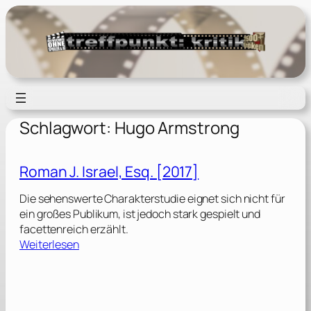
Zum
Inhalt
springen
Schlagwort:
Hugo Armstrong
Roman J. Israel, Esq. [2017]
Die sehenswerte Charakterstudie eignet sich nicht für
ein großes Publikum, ist jedoch stark gespielt und
facettenreich erzählt.
:
Weiterlesen
R
o
m
a