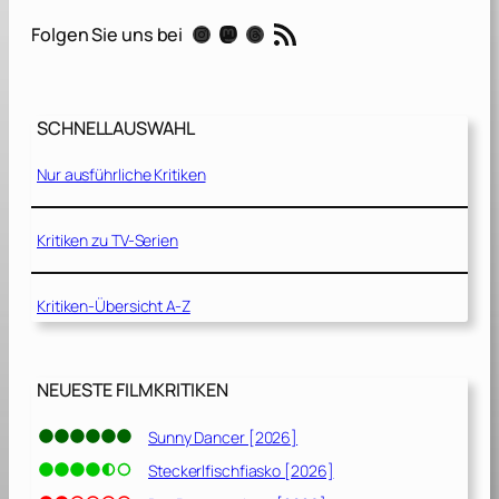
n
RSS-Feed
Instagram
Mastodon
Threads
Folgen Sie uns bei
J
.
I
s
SCHNELLAUSWAHL
r
a
Nur ausführliche Kritiken
e
l
,
Kritiken zu TV-Serien
E
s
Kritiken-Übersicht A-Z
q
.
[
2
NEUESTE FILMKRITIKEN
0
1
Sunny Dancer [2026]
7
Steckerlfischfiasko [2026]
]