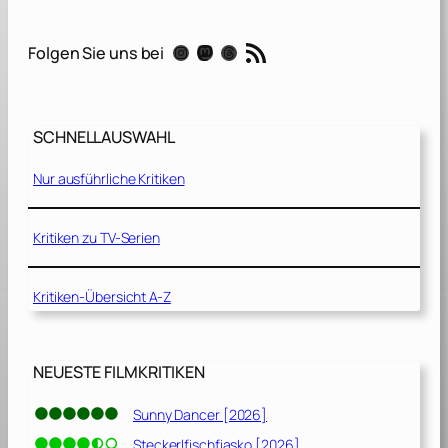
w
a
RSS-Feed
Instagram
Mastodon
Threads
Folgen Sie uns bei
n
d
e
r
SCHNELLAUSWAHL
n
d
Nur ausführliche Kritiken
e
E
r
Kritiken zu TV-Serien
d
e
Kritiken-Übersicht A-Z
[
2
0
1
NEUESTE FILMKRITIKEN
9
]
Sunny Dancer [2026]
Steckerlfischfiasko [2026]