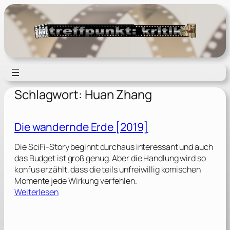
Zum
Inhalt
springen
Schlagwort:
Huan Zhang
Die wandernde Erde [2019]
Die SciFi-Story beginnt durchaus interessant und auch
das Budget ist groß genug. Aber die Handlung wird so
konfus erzählt, dass die teils unfreiwillig komischen
Momente jede Wirkung verfehlen.
:
Weiterlesen
D
i
e