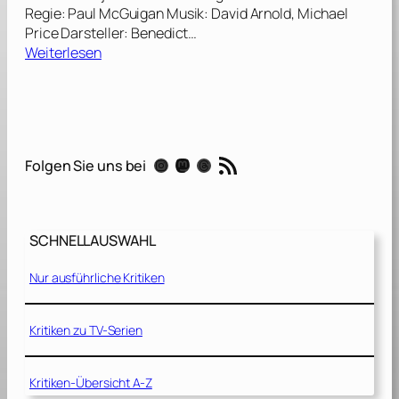
Regie: Paul McGuigan Musik: David Arnold, Michael
Price Darsteller: Benedict…
:
Weiterlesen
S
h
e
r
l
RSS-Feed
Instagram
Mastodon
Threads
Folgen Sie uns bei
o
c
k
:
SCHNELLAUSWAHL
„
E
Nur ausführliche Kritiken
i
n
S
Kritiken zu TV-Serien
k
a
Kritiken-Übersicht A-Z
n