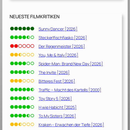
d
a
l
NEUESTE FILMKRITIKEN
i
n
Sunny Dancer [2026]
B
Steckerlfischfiasko [2026]
e
l
Der Regenmeister [2026]
g
You, Me & Italy [2026]
r
Spider-Man: Brand New Day [2026]
a
v
The Invite [2026]
i
Bitteres Fest [2026]
a
Traffic – Macht des Kartells [2000]
“
[
Toy Story 5 [2026]
2
H wie Habicht [2025]
0
To My Sisters [2026]
1
2
Kraken – Erwachen der Tiefe [2026]
]