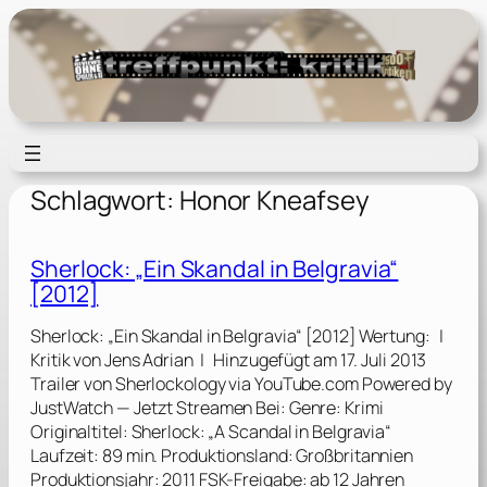
Zum
Inhalt
springen
Schlagwort:
Honor Kneafsey
Sherlock: „Ein Skandal in Belgravia“
[2012]
Sherlock: „Ein Skandal in Belgravia“ [2012] Wertung: |
Kritik von Jens Adrian | Hinzugefügt am 17. Juli 2013
Trailer von Sherlockology via YouTube.com Powered by
JustWatch — Jetzt Streamen Bei: Genre: Krimi
Originaltitel: Sherlock: „A Scandal in Belgravia“
Laufzeit: 89 min. Produktionsland: Großbritannien
Produktionsjahr: 2011 FSK-Freigabe: ab 12 Jahren