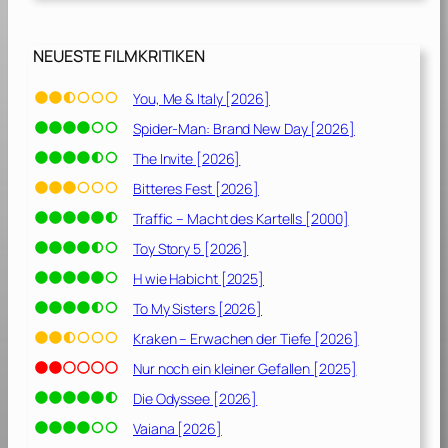
9
]
NEUESTE FILMKRITIKEN
You, Me & Italy [2026]
Spider-Man: Brand New Day [2026]
The Invite [2026]
Bitteres Fest [2026]
Traffic – Macht des Kartells [2000]
Toy Story 5 [2026]
H wie Habicht [2025]
To My Sisters [2026]
Kraken – Erwachen der Tiefe [2026]
Nur noch ein kleiner Gefallen [2025]
Die Odyssee [2026]
Vaiana [2026]