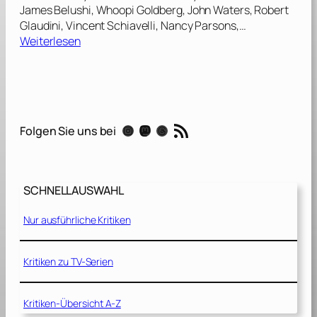
James Belushi, Whoopi Goldberg, John Waters, Robert
Glaudini, Vincent Schiavelli, Nancy Parsons,…
:
Weiterlesen
H
o
m
e
r
RSS-Feed
Instagram
Mastodon
Threads
Folgen Sie uns bei
u
n
d
E
SCHNELLAUSWAHL
d
d
Nur ausführliche Kritiken
i
e
[
Kritiken zu TV-Serien
1
9
Kritiken-Übersicht A-Z
8