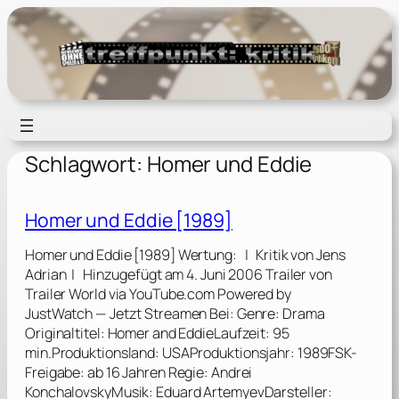
Zum
Inhalt
springen
Schlagwort:
Homer und Eddie
Homer und Eddie [1989]
Homer und Eddie [1989] Wertung: | Kritik von Jens
Adrian | Hinzugefügt am 4. Juni 2006 Trailer von
Trailer World via YouTube.com Powered by
JustWatch — Jetzt Streamen Bei: Genre: Drama
Originaltitel: Homer and EddieLaufzeit: 95
min.Produktionsland: USAProduktionsjahr: 1989FSK-
Freigabe: ab 16 Jahren Regie: Andrei
KonchalovskyMusik: Eduard ArtemyevDarsteller: