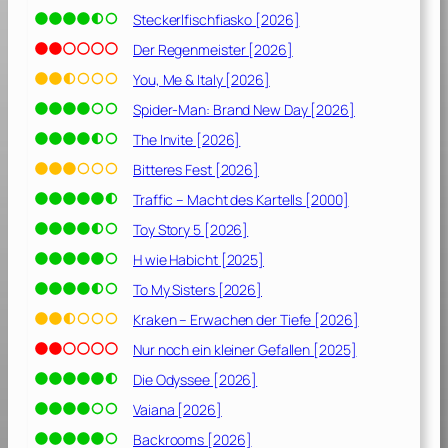
h
Steckerlfischfiasko [2026]
k
e
Der Regenmeister [2026]
i
You, Me & Italy [2026]
t
Spider-Man: Brand New Day [2026]
–
The Invite [2026]
R
Bitteres Fest [2026]
i
Traffic – Macht des Kartells [2000]
d
e
Toy Story 5 [2026]
r
H wie Habicht [2025]
s
To My Sisters [2026]
o
f
Kraken – Erwachen der Tiefe [2026]
J
Nur noch ein kleiner Gefallen [2025]
u
s
Die Odyssee [2026]
t
Vaiana [2026]
i
Backrooms [2026]
c