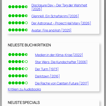
e
Disclosure Day – Der Tag der Wahrheit
[2026]
[
2
Glennkill: Ein Schafskrimi [2026]
0
Der Astronaut – Project Hail Mary [2026]
2
Avatar: Fire and Ash [2025]
0
]
NEUESTE BUCHKRITIKEN
Medien in der Klima-Krise [2022]
Star Wars: Die Kundschafter [2006]
Der Turm [1973]
Darktown [2016]
Die Rache von Captain Future [2017]
Kritiken zu Audiobooks
NEUSTE SPECIALS