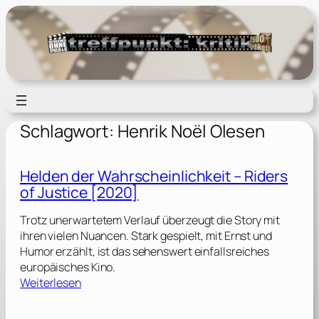
Zum
Inhalt
springen
Schlagwort:
Henrik Noël Olesen
Helden der Wahrscheinlichkeit – Riders
of Justice [2020]
Trotz unerwartetem Verlauf überzeugt die Story mit
ihren vielen Nuancen. Stark gespielt, mit Ernst und
Humor erzählt, ist das sehenswert einfallsreiches
europäisches Kino.
:
Weiterlesen
H
e