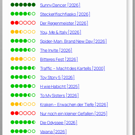
c
Sunny Dancer [2026]
h
Steckerlfischfiasko [2026]
k
e
Der Regenmeister [2026]
i
You, Me & Italy [2026]
t
Spider-Man: Brand New Day [2026]
–
The Invite [2026]
R
Bitteres Fest [2026]
i
Traffic – Macht des Kartells [2000]
d
e
Toy Story 5 [2026]
r
H wie Habicht [2025]
s
To My Sisters [2026]
o
f
Kraken – Erwachen der Tiefe [2026]
J
Nur noch ein kleiner Gefallen [2025]
u
s
Die Odyssee [2026]
t
Vaiana [2026]