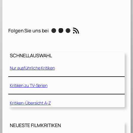
e
l
d
e
RSS-Feed
Instagram
Mastodon
Threads
Folgen Sie uns bei
n
d
e
r
SCHNELLAUSWAHL
W
a
Nur ausführliche Kritiken
h
r
s
Kritiken zu TV-Serien
c
h
Kritiken-Übersicht A-Z
e
i
n
l
NEUESTE FILMKRITIKEN
i