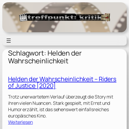
Zum
Inhalt
springen
Schlagwort:
Helden der
Wahrscheinlichkeit
Helden der Wahrscheinlichkeit – Riders
of Justice [2020]
Trotz unerwartetem Verlauf überzeugt die Story mit
ihren vielen Nuancen. Stark gespielt, mit Ernst und
Humor erzählt, ist das sehenswert einfallsreiches
europäisches Kino.
:
Weiterlesen
H