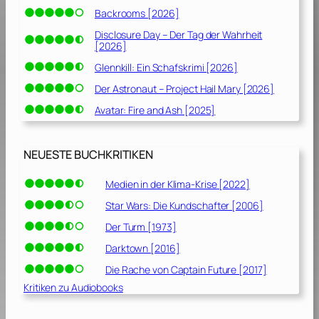
i
Backrooms [2026]
c
e
Disclosure Day – Der Tag der Wahrheit
[2026]
[
2
Glennkill: Ein Schafskrimi [2026]
0
Der Astronaut – Project Hail Mary [2026]
2
Avatar: Fire and Ash [2025]
0
]
NEUESTE BUCHKRITIKEN
Medien in der Klima-Krise [2022]
Star Wars: Die Kundschafter [2006]
Der Turm [1973]
Darktown [2016]
Die Rache von Captain Future [2017]
Kritiken zu Audiobooks