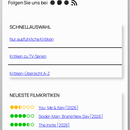
RSS-Feed
Instagram
Mastodon
Threads
Folgen Sie uns bei
e
t
–
SCHNELLAUSWAHL
D
e
Nur ausführliche Kritiken
r
W
e
Kritiken zu TV-Serien
g
i
Kritiken-Übersicht A-Z
n
d
i
e
NEUESTE FILMKRITIKEN
F
r
You, Me & Italy [2026]
e
Spider-Man: Brand New Day [2026]
i
h
The Invite [2026]