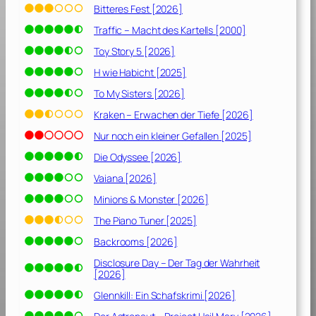
e
Bitteres Fest [2026]
i
Traffic – Macht des Kartells [2000]
t
[
Toy Story 5 [2026]
2
H wie Habicht [2025]
0
To My Sisters [2026]
1
9
Kraken – Erwachen der Tiefe [2026]
]
Nur noch ein kleiner Gefallen [2025]
Die Odyssee [2026]
Vaiana [2026]
Minions & Monster [2026]
The Piano Tuner [2025]
Backrooms [2026]
Disclosure Day – Der Tag der Wahrheit
[2026]
Glennkill: Ein Schafskrimi [2026]