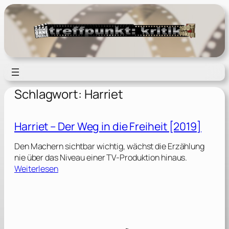
Zum
Inhalt
springen
Schlagwort:
Harriet
Harriet – Der Weg in die Freiheit [2019]
Den Machern sichtbar wichtig, wächst die Erzählung
nie über das Niveau einer TV-Produktion hinaus.
:
Weiterlesen
H
a
r
r
i