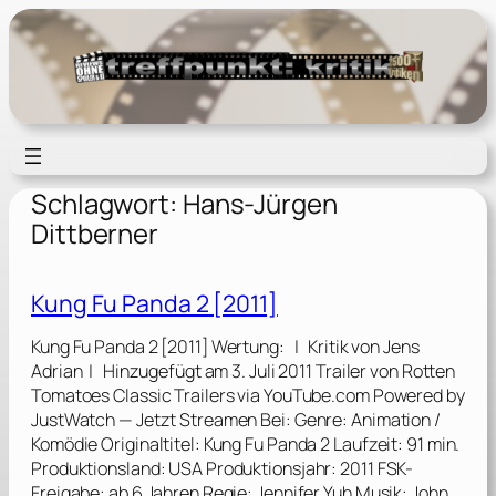
Zum
Inhalt
springen
Schlagwort:
Hans-Jürgen
Dittberner
Kung Fu Panda 2 [2011]
Kung Fu Panda 2 [2011] Wertung: | Kritik von Jens
Adrian | Hinzugefügt am 3. Juli 2011 Trailer von Rotten
Tomatoes Classic Trailers via YouTube.com Powered by
JustWatch — Jetzt Streamen Bei: Genre: Animation /
Komödie Originaltitel: Kung Fu Panda 2 Laufzeit: 91 min.
Produktionsland: USA Produktionsjahr: 2011 FSK-
Freigabe: ab 6 Jahren Regie: Jennifer Yuh Musik: John