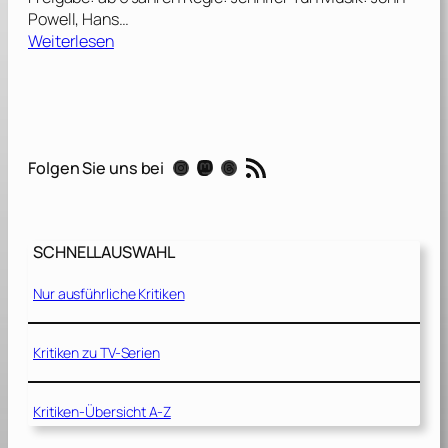
Powell, Hans…
:
Weiterlesen
K
u
n
g
F
RSS-Feed
Instagram
Mastodon
Threads
Folgen Sie uns bei
u
P
a
n
SCHNELLAUSWAHL
d
a
Nur ausführliche Kritiken
2
[
2
Kritiken zu TV-Serien
0
1
Kritiken-Übersicht A-Z
1
]