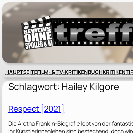
Zum
Inhalt
springen
HAUPTSEITE
FILM- & TV-KRITIKEN
BUCHKRITIKEN
TI
Schlagwort:
Hailey Kilgore
Respect [2021]
Die Aretha Franklin-Biografie lebt von der fantast
ihr Künstlerinnenleben sind bestechend, doch wir