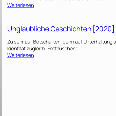
:
Weiterlesen
R
e
s
Unglaubliche Geschichten [2020]
p
e
Zu sehr auf Botschaften, denn auf Unterhaltung a
c
Identität zugleich. Enttäuschend.
t
:
Weiterlesen
[
U
2
n
0
g
2
l
1
a
]
u
b
l
i