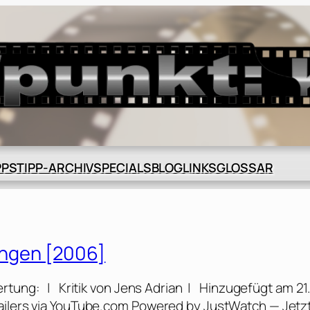
BLOG
GLOSSAR
PPS
TIPP-ARCHIV
SPECIALS
LINKS
gangen [2006]
ertung: | Kritik von Jens Adrian | Hinzugefügt am 21
railers via YouTube.com Powered by JustWatch — Jetz