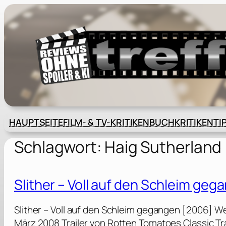
Zum
Inhalt
springen
HAUPTSEITE
FILM- & TV-KRITIKEN
BUCHKRITIKEN
TI
Schlagwort:
Haig Sutherland
Slither – Voll auf den Schleim ge
Slither – Voll auf den Schleim gegangen [2006] W
März 2008 Trailer von Rotten Tomatoes Classic T