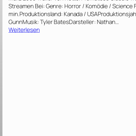
Streamen Bei: Genre: Horror / Komödie / Science Fic
min.Produktionsland: Kanada / USAProduktionsjah
GunnMusik: Tyler BatesDarsteller: Nathan…
:
Weiterlesen
S
l
i
t
h
e
r
–
V
o
l
l
a