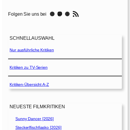
S
e
RSS-Feed
Instagram
Mastodon
Threads
Folgen Sie uns bei
c
r
e
t
SCHNELLAUSWAHL
[
2
Nur ausführliche Kritiken
0
2
1
Kritiken zu TV-Serien
]
Kritiken-Übersicht A-Z
NEUESTE FILMKRITIKEN
Sunny Dancer [2026]
Steckerlfischfiasko [2026]