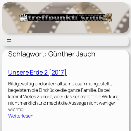
Zum
Inhalt
springen
Schlagwort:
Günther Jauch
Unsere Erde 2 [2017]
Bildgewaltig und unterhaltsam zusammengestellt,
begeistern die Eindrücke die ganze Familie. Dabei
kommt Vieles zu kurz, aber das schmälert die Wirkung
nicht merklich und macht die Aussage nicht weniger
wichtig.
:
Weiterlesen
U
n