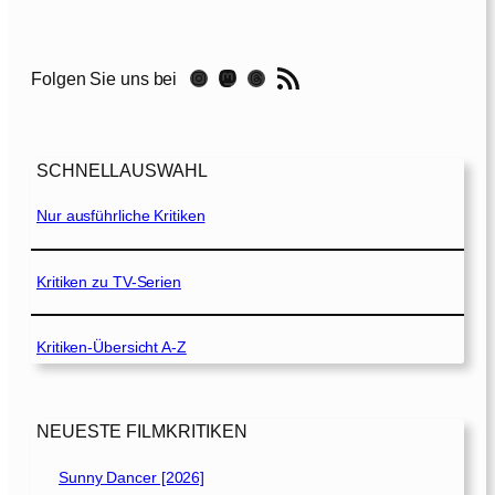
e
O
u
RSS-Feed
Instagram
Mastodon
Threads
Folgen Sie uns bei
t
f
i
t
SCHNELLAUSWAHL
–
Nur ausführliche Kritiken
V
e
r
Kritiken zu TV-Serien
b
r
Kritiken-Übersicht A-Z
e
c
h
e
NEUESTE FILMKRITIKEN
n
n
Sunny Dancer [2026]