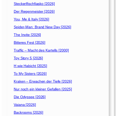
a
Steckerlfischfiasko [2026]
c
h
Der Regenmeister [2026]
M
You, Me & Italy [2026]
a
Spider-Man: Brand New Day [2026]
ß
[
The Invite [2026]
2
Bitteres Fest [2026]
0
Traffic – Macht des Kartells [2000]
2
2
Toy Story 5 [2026]
]
H wie Habicht [2025]
To My Sisters [2026]
Kraken – Erwachen der Tiefe [2026]
Nur noch ein kleiner Gefallen [2025]
Die Odyssee [2026]
Vaiana [2026]
Backrooms [2026]