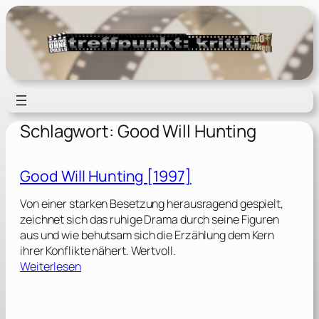
Zum
Inhalt
springen
Schlagwort:
Good Will Hunting
Good Will Hunting [1997]
Von einer starken Besetzung herausragend gespielt,
zeichnet sich das ruhige Drama durch seine Figuren
aus und wie behutsam sich die Erzählung dem Kern
ihrer Konflikte nähert. Wertvoll.
:
Weiterlesen
G
o
o