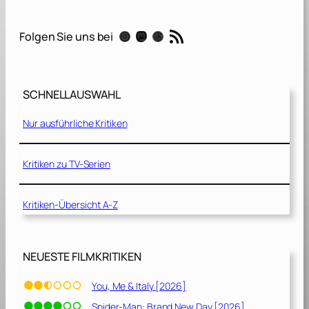
d
W
RSS-Feed
Instagram
Mastodon
Threads
Folgen Sie uns bei
i
l
l
H
SCHNELLAUSWAHL
u
n
Nur ausführliche Kritiken
t
i
n
Kritiken zu TV-Serien
g
[
Kritiken-Übersicht A-Z
1
9
9
7
NEUESTE FILMKRITIKEN
]
You, Me & Italy [2026]
Spider-Man: Brand New Day [2026]