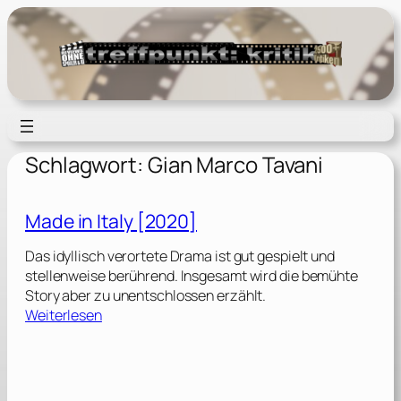
Zum
Inhalt
springen
Schlagwort:
Gian Marco Tavani
Made in Italy [2020]
Das idyllisch verortete Drama ist gut gespielt und
stellenweise berührend. Insgesamt wird die bemühte
Story aber zu unentschlossen erzählt.
:
Weiterlesen
M
a
d
e