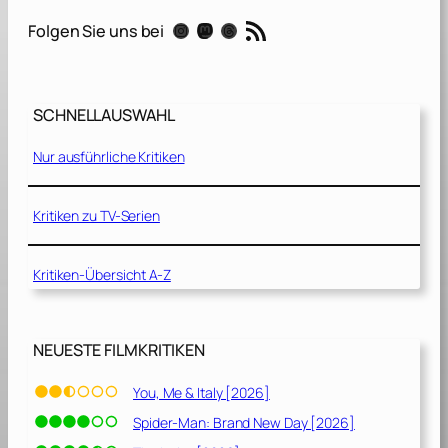
i
RSS-Feed
Instagram
Mastodon
Threads
Folgen Sie uns bei
n
I
t
a
SCHNELLAUSWAHL
l
y
Nur ausführliche Kritiken
[
2
0
Kritiken zu TV-Serien
2
0
Kritiken-Übersicht A-Z
]
NEUESTE FILMKRITIKEN
You, Me & Italy [2026]
Spider-Man: Brand New Day [2026]